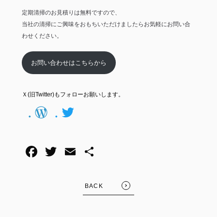
定期清掃のお見積りは無料ですので、
当社の清掃にご興味をおもちいただけましたらお気軽にお問い合
わせください。
お問い合わせはこちらから
Ｘ(旧Twitter)もフォローお願いします。
WordPress
Twitter
F
T
E
共
a
wi
m
有
c
tt
ail
BACK
e
er
b