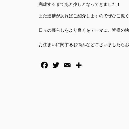
完成するまであと少しとなってきました！
また進捗があればご紹介しますのでぜひご覧く
日々の暮らしをより良くをテーマに、皆様の
お住まいに関するお悩みなどございましたら
F
T
E
共
a
wi
m
有
c
tt
ail
e
er
b
o
o