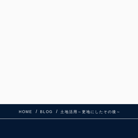
c
tt
ail
e
er
b
o
o
k
HOME
BLOG
土地活用～更地にしたその後～