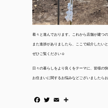
着々と進んでおります。これから店舗が建つ
また進捗がありましたら、ここで紹介したい
ぜひご覧ください☺️
日々の暮らしをより良くをテーマに、皆様の
お住まいに関するお悩みなどございましたら
F
T
E
共
a
wi
m
有